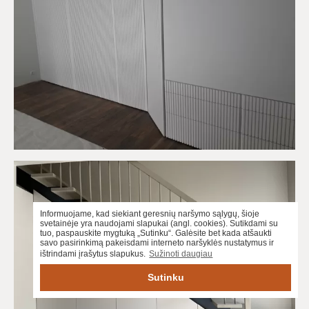
Informuojame, kad siekiant geresnių naršymo sąlygų, šioje
svetainėje yra naudojami slapukai (angl. cookies). Sutikdami su
tuo, paspauskite mygtuką „Sutinku“. Galėsite bet kada atšaukti
savo pasirinkimą pakeisdami interneto naršyklės nustatymus ir
ištrindami įrašytus slapukus.
Sužinoti daugiau
Sutinku